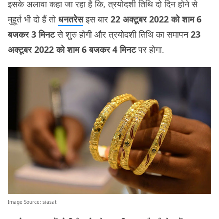
इसके अलावा कहा जा रहा है कि, त्रयोदशी तिथि दो दिन होने से
मुहूर्त भी दो हैं तो
धनतरेस
इस बार
22 अक्टूबर 2022 को
शाम 6
बजकर 3 मिनट
से शुरु होगी और त्रयोदशी तिथि का समापन
23
अक्टूबर 2022 को शाम 6 बजकर 4 मिनट
पर होगा.
Image Source:
siasat