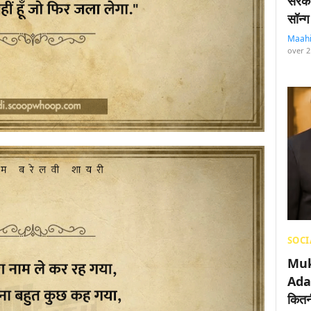
सरका
सॉन्ग
Maah
over 2
SOCI
Muk
Adan
कितनी