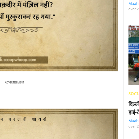
Maah
over 2
ADVERTISEMENT
SOCI
दिल्
हाई-
Maah
over 2