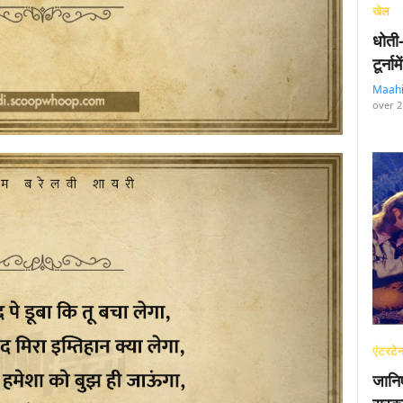
खेल
धोती
टूर्न
Maah
over 2
एंटरटेन
जानि