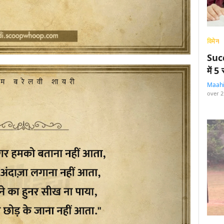
विमेन
Succ
में 
Maah
over 2