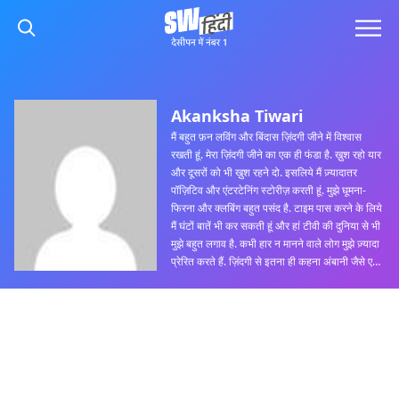
Akanksha Tiwari
मैं बहुत फ़न लविंग और बिंदास ज़िंदगी जीने में विश्वास
रखती हूं. मेरा ज़िंदगी जीने का एक ही फंडा है. ख़ुश रहो यार
और दूसरों को भी ख़ुश रहने दो. इसलिये मैं ज़्यादातर
पॉज़िटिव और एंटरटेनिंग स्टोरीज़ करती हूं. मुझे घूमना-
फिरना और क्लबिंग बहुत पसंद है. टाइम पास करने के लिये
मैं घंटों बातें भी कर सकती हूं और हां टीवी की दुनिया से भी
मुझे बहुत लगाव है. कभी हार न मानने वाले लोग मुझे ज़्यादा
प्रेरित करते हैं. ज़िंदगी से इतना ही कहना अंबानी जैसे एक
घर दिला दो यार...