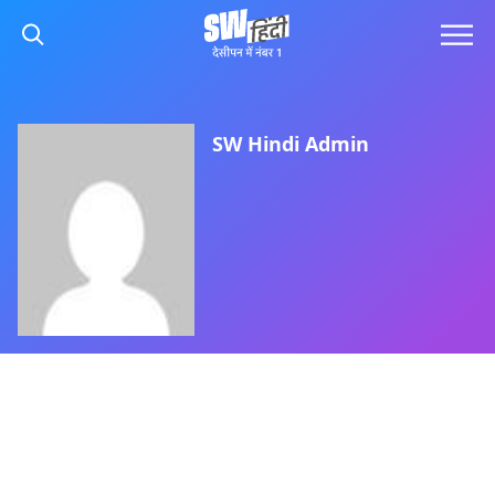
SW Hindi Admin