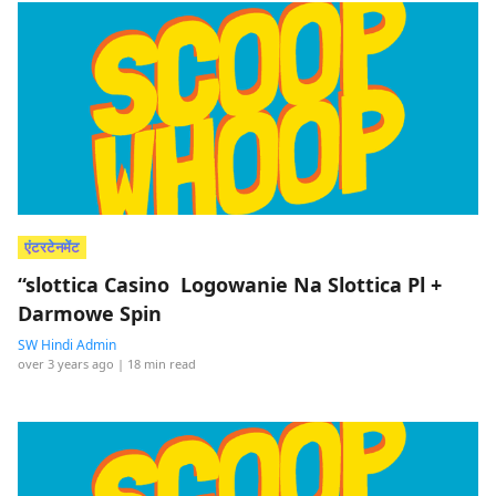
एंटरटेनमेंट
“slottica Casino ️ Logowanie Na Slottica Pl +
Darmowe Spin
SW Hindi Admin
over 3 years ago
| 18 min read