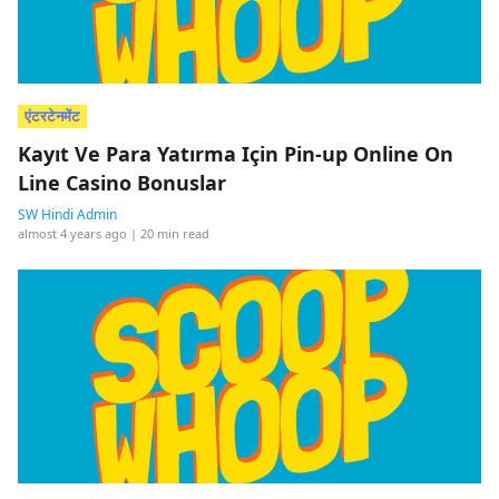
एंटरटेनमेंट
Kayıt Ve Para Yatırma Için Pin-up Online On
Line Casino Bonuslar
SW Hindi Admin
almost 4 years ago
| 20 min read