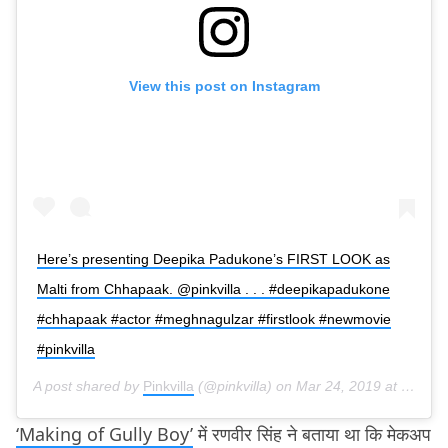
View this post on Instagram
Here’s presenting Deepika Padukone’s FIRST LOOK as
Malti from Chhapaak. @pinkvilla . . . #deepikapadukone
#chhapaak #actor #meghnagulzar #firstlook #newmovie
#pinkvilla
A post shared by
Pinkvilla
(@pinkvilla) on
Mar 24, 2019 at 7:45pm PDT
‘Making of Gully Boy’
में रणवीर सिंह ने बताया था कि मेकअप