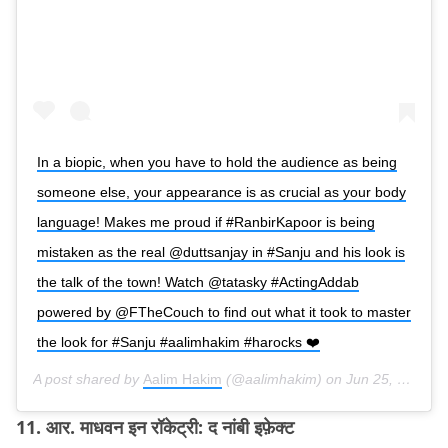
In a biopic, when you have to hold the audience as being
someone else, your appearance is as crucial as your body
language! Makes me proud if #RanbirKapoor is being
mistaken as the real @duttsanjay in #Sanju and his look is
the talk of the town! Watch @tatasky #ActingAddab
powered by @FTheCouch to find out what it took to master
the look for #Sanju #aalimhakim #harocks ❤️
A post shared by
Aalim Hakim
(@aalimhakim) on
Jun 25, 2018 at 3:21am PDT
11. आर. माधवन इन रॉकेट्री: द नांबी इफ़ेक्ट