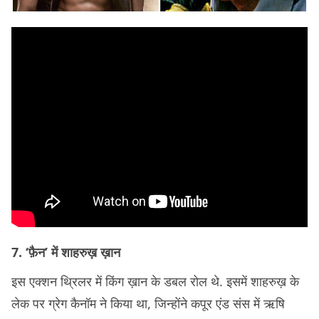
7. ‘फ़ैन’ में शाहरुख़ ख़ान
इस एक्शन थ्रिलर में किंग ख़ान के डबल रोल थे. इसमें शाहरुख़ के
लेक पर ग्रेग कैनॉम ने किया था, जिन्होंने कपूर एंड संस में ऋषि