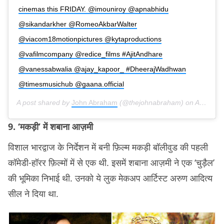
cinemas this FRIDAY. @imouniroy @apnabhidu
@sikandarkher @RomeoAkbarWalter
@viacom18motionpictures @kytaproductions
@vafilmcompany @redice_films #AjitAndhare
@vanessabwalia @ajay_kapoor_ #DheerajWadhwan
@timesmusichub @gaana.official
A post shared by
John Abraham
(@thejohnabraham) on
Apr 1, 2019 at 4:58am PDT
9. ‘मकड़ी’ में शबाना आज़मी
विशाल भारद्वाज के निर्देशन में बनी फ़िल्म मकड़ी बॉलीवुड की पहली
कॉमेडी-हॉरर फ़िल्मों में से एक थी. इसमें शबाना आज़मी ने एक ‘चुड़ैल’
की भूमिका निभाई थी. उनको ये लुक मेकअप आर्टिस्ट अरुण आदित्य
सील ने दिया था.