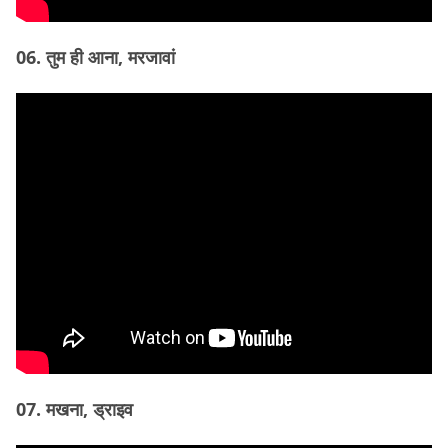
06. तुम ही आना, मरजावां
07. मखना, ड्राइव