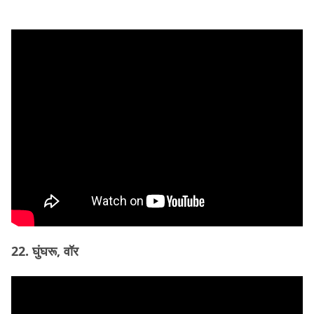
22. घुंघरू, वॉर