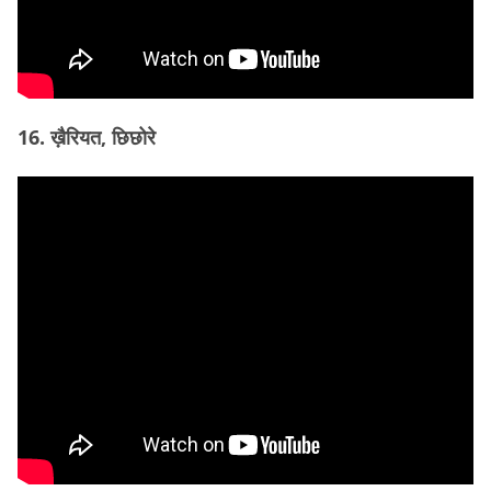
16. ख़ैरियत, छिछोरे