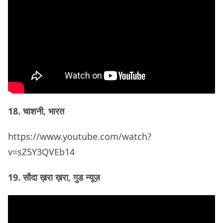
18. चाशनी, भारत
https://www.youtube.com/watch?
v=sZ5Y3QVEb14
19. सौदा ख़रा ख़रा, गुड न्यूज़