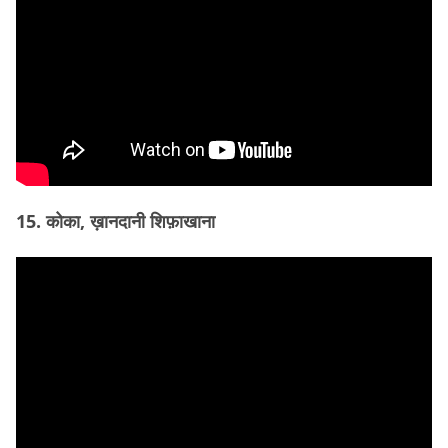
15. कोका, ख़ानदानी शिफ़ाखाना