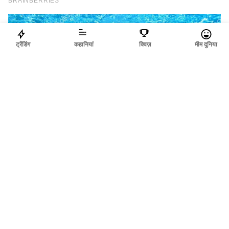
ट्रेंडिंग
कहानियां
क्विज़
मीम दुनिया