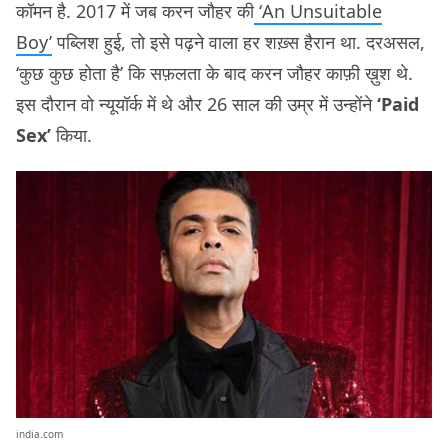
कॉमन है. 2017 में जब करन जौहर की
‘An Unsuitable
Boy’
पब्लिश हुई, तो इसे पढ़ने वाला हर शख़्स हैरान था. दरअसल,
‘कुछ कुछ होता है’ कि सफ़लता के बाद करन जौहर काफ़ी ख़ुश थे.
इस दौरान वो न्यूयॉर्क में थे और 26 साल की उम्र में उन्होंने
‘Paid
Sex’
किया.
india.com