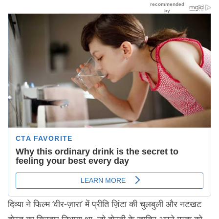
दिव्या ने फिल्म ‘वीर-ज़ारा’ में प्रीति ज़िंटा की चुलबुली और नटखट
दोस्त का किरदार निभाया था, जो दोस्ती के ख़ातिर अपने मुल्क़ को