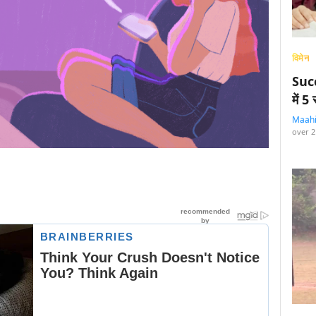
विमेन
Succ
में 
Maah
over 2