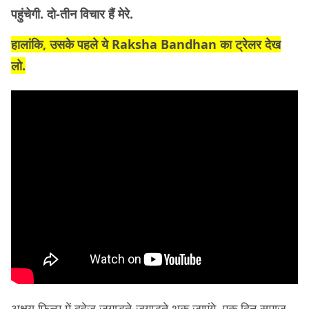
पहुंचेगी. दो-तीन विचार हैं मेरे.
हालांकि, उसके पहले ये Raksha Bandhan का ट्रेलर देख
लो.
अक्षय फ़िल्म में दहेज जुगाड़ते-जुगाड़ते थक जाएंगे. एक दिन समाज