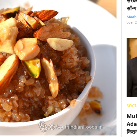
सरका
सॉन्ग
Maah
over 2
SOCI
Muk
Adan
कितनी