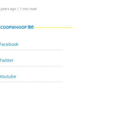
i
 years ago
| 1 min read
 SCOOPWHOOP हिंदी
Facebook
Twitter
Youtube