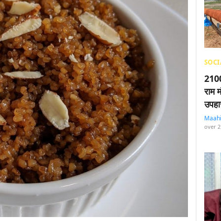
SOCI
2100
राम म
उपहा
Maah
over 2