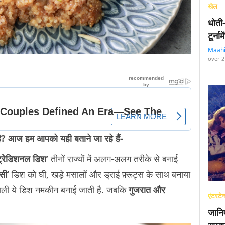
खेल
धोती
टूर्न
Maah
over 2
ै? आज हम आपको यही बताने जा रहे हैं-
ट्रेडिशनल डिश’
तीनों राज्यों में अलग-अलग तरीके से बनाई
सी’
डिश को घी, खड़े मसालों और ड्राई फ़्रूट्स के साथ बनाया
होने वाली ये डिश नमकीन बनाई जाती है. जबकि
गुजरात और
एंटरटेन
जानि