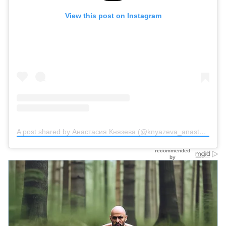
View this post on Instagram
A post shared by Анастасия Князева (@knyazeva_anastasiya_official)