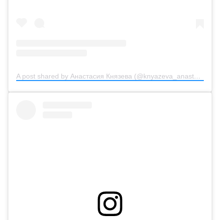
A post shared by Анастасия Князева (@knyazeva_anastasiya_official)