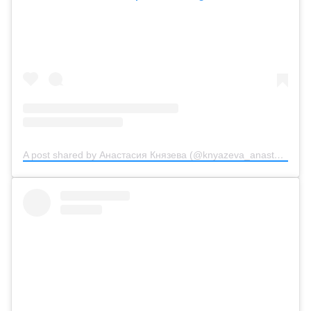
A post shared by Анастасия Князева (@knyazeva_anastasiya_official)