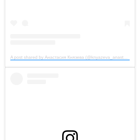
A post shared by Анастасия Князева (@knyazeva_anastasiya_official)