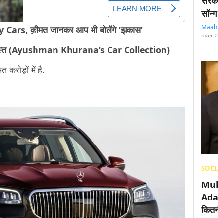
सरका
सॉन्ग
Maah
y Cars, क़ीमत जानकर आप भी बोलेंगे ‘झकास’
over 2
ै ज़बरदस्त (Ayushman Khurana’s Car Collection)
 करोड़ों में है.
SOCI
Muk
Adan
कितनी