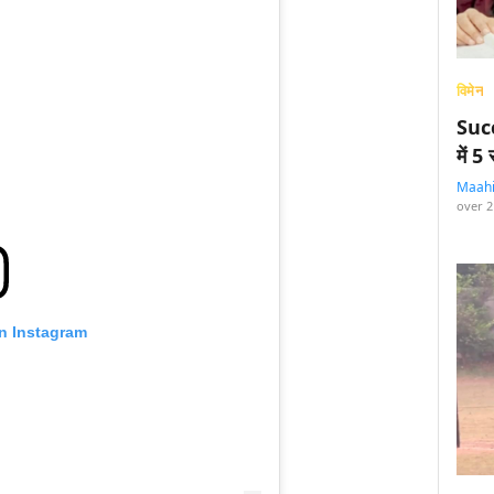
विमेन
Succ
में 
Maah
over 2
on Instagram