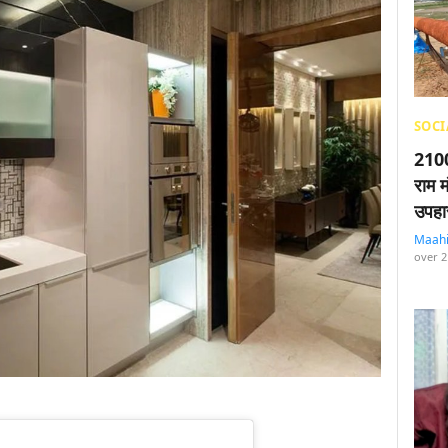
SOCI
2100
राम म
उपहा
Maah
over 2