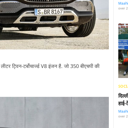
Maah
over 2
ीटर ट्विन-टर्बोचार्ज्ड V8 इंजन है. जो 350 बीएचपी की
SOCI
दिल्
हाई-
Maah
over 2