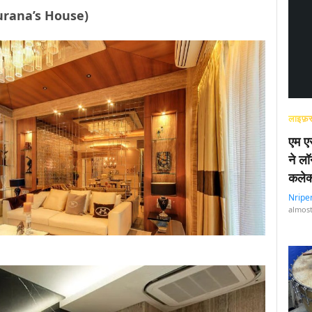
 Khurana’s House)
लाइफ़स
एम एस
ने लॉ
कलेक
Nripe
almost