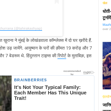
खेल
धोती
टूर्न
Maah
khurrana (@tahirakashyap)
over 2
राना ने मुंबई के लोखंडवाला कॉम्प्लेक्स में दो घर ख़रीदे हैं.
होश उड़ जायेंगे. आयुष्मान के घरों की क़ीमत 19 करोड़ और 7
ै और 7 बेडरूम थे. हिंदुस्तान टाइम्स की
रिपोर्ट
के मुताबिक़, इस
एंटरटेन
जानि