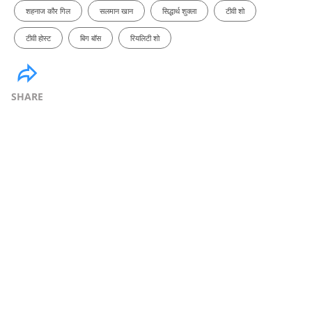
शहनाज कौर गिल
सलमान खान
सिद्धार्थ शुक्ला
टीवी शो
टीवी होस्ट
बिग बॉस
रियलिटी शो
SHARE