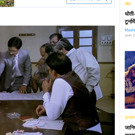
खेल
धोती
टूर्न
Maah
over 2
एंटरटेन
जानि