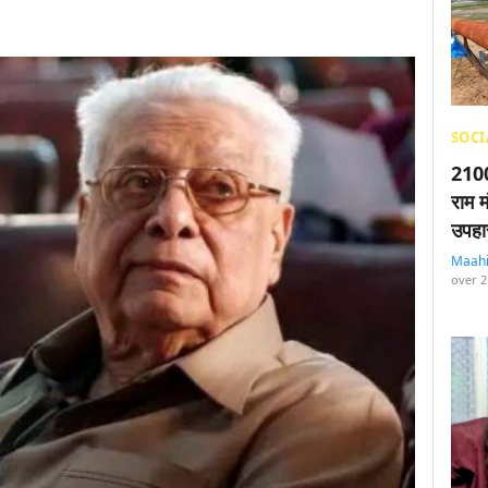
SOCI
2100
राम म
उपहा
Maah
over 2