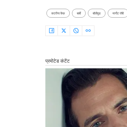
कटरीना कैफ़
बार्बी
बॉलीवुड
मार्गोट रॉबी