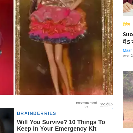
विमेन
Succ
में 
Maah
over 2