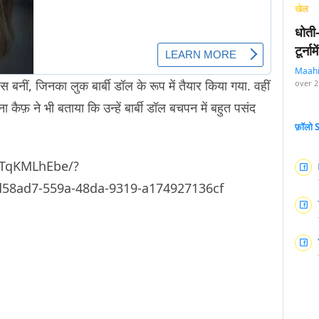
खेल
धोती
टूर्न
Maah
बनीं, जिनका लुक बार्बी डॉल के रूप में तैयार किया गया. वहीं
over 2
ैफ़ ने भी बताया कि उन्हें बार्बी डॉल बचपन में बहुत पसंद
फ़ॉलो
CTqKMLhEbe/?
58ad7-559a-48da-9319-a174927136cf