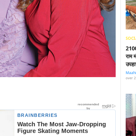
SOCI
2100
राम म
उपहा
Maah
over 2