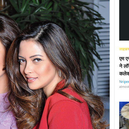
लाइफ़स
एम एस
ने लॉ
कलेक
Nripe
almost