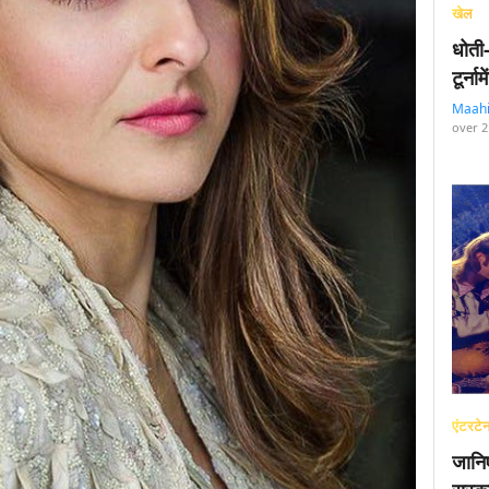
खेल
धोती
टूर्न
Maah
over 2
एंटरटेन
जानि