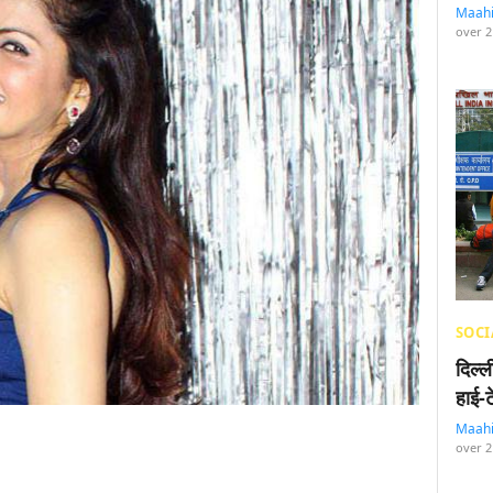
Maah
over 2
SOCI
दिल्
हाई-
Maah
over 2