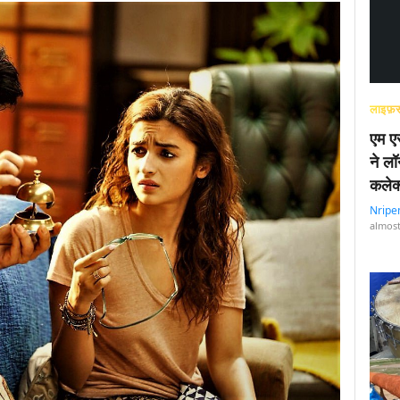
लाइफ़स
एम एस
ने लॉ
कलेक
Nripe
almost