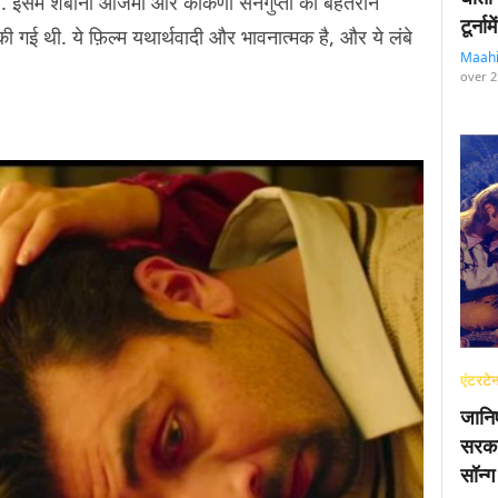
 है. इसमें शबाना आजमी और कोंकणा सेनगुप्ता की बेहतरीन
टूर्न
 की गई थी. ये फ़िल्म यथार्थवादी और भावनात्मक है, और ये लंबे
Maah
over 2
एंटरटेन
जानि
सरका
सॉन्ग