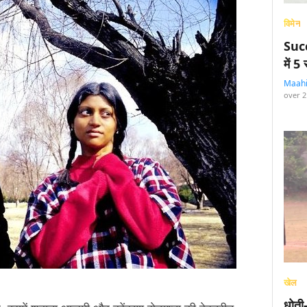
विमेन
Succ
में 
Maah
over 2
खेल
धोती