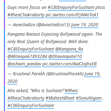
Guys more focus on
#CBIEnquiryForSushant
plsss
#RheaChakraborty
pic.twitter.com/lFjW4oTeA1
— Avneiladiza (@Avneiladiza13)
June 19, 2020
Kangana Ranaut Exposing Bollywood again. The
only Real Queen of Bollywood. Well done.
#CBIEnquiryForSushant
@Kangana_Ra
@Milanpa61893284
@Dhavanpatel10
@ashwin_pandav
pic.twitter.com/AwE2aJhxEB
— Krushnal Parekh (@KrushnalParekh)
June 19,
2020
Alia asked, “Who is Sushant?”
#Rhea
#RheaChakraborty
#MaheshBhatt
#SonuNigam
#CBIEnquiryForSushant