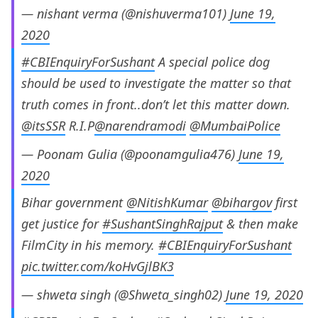
— nishant verma (@nishuverma101)
June 19,
2020
#CBIEnquiryForSushant
A special police dog
should be used to investigate the matter so that
truth comes in front..don’t let this matter down.
@itsSSR
R.I.P
@narendramodi
@MumbaiPolice
— Poonam Gulia (@poonamgulia476)
June 19,
2020
Bihar government
@NitishKumar
@bihargov
first
get justice for
#SushantSinghRajput
& then make
FilmCity in his memory.
#CBIEnquiryForSushant
pic.twitter.com/koHvGjlBK3
— shweta singh (@Shweta_singh02)
June 19, 2020