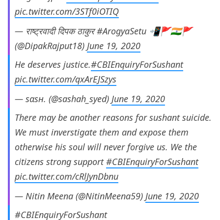
pic.twitter.com/3STf0iOTIQ
— राष्ट्रवादी दिपक ठाकुर #ArogyaSetu 📲🚩🇮🇳🚩
(@DipakRajput18)
June 19, 2020
He deserves justice.
#CBIEnquiryForSushant
pic.twitter.com/qxArEJSzys
— ѕαѕн. (@sashah_syed)
June 19, 2020
There may be another reasons for sushant suicide.
We must inverstigate them and expose them
otherwise his soul will never forgive us. We the
citizens strong support
#CBIEnquiryForSushant
pic.twitter.com/cRlJynDbnu
— Nitin Meena (@NitinMeena59)
June 19, 2020
#CBIEnquiryForSushant