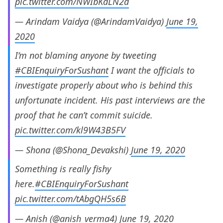
pic.twitter.com/NWIbKdLN2d
— Arindam Vaidya (@ArindamVaidya)
June 19,
2020
I’m not blaming anyone by tweeting
#CBIEnquiryForSushant
I want the officials to
investigate properly about who is behind this
unfortunate incident. His past interviews are the
proof that he can’t commit suicide.
pic.twitter.com/kl9W43B5FV
— Shona (@Shona_Devakshi)
June 19, 2020
Something is really fishy
here.
#CBIEnquiryForSushant
pic.twitter.com/tAbgQH5s6B
— Anish (@anish_verma4)
June 19, 2020