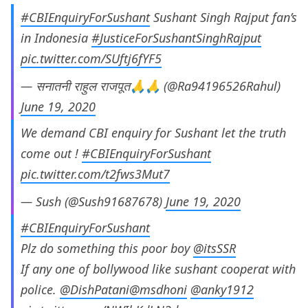
#CBIEnquiryForSushant
Sushant Singh Rajput fan’s
in Indonesia
#JusticeForSushantSinghRajput
pic.twitter.com/SUftj6fYF5
— सनातनी राहुल राजपूत🙏🙏 (@Ra94196526Rahul)
June 19, 2020
We demand CBI enquiry for Sushant let the truth
come out !
#CBIEnquiryForSushant
pic.twitter.com/t2fws3Mut7
— Sush (@Sush91687678)
June 19, 2020
#CBIEnquiryForSushant
Plz do something this poor boy
@itsSSR
If any one of bollywood like sushant cooperat with
police.
@DishPatani
@msdhoni
@anky1912