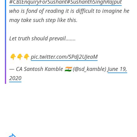
#CBIEnquiryForSushant
#SushanthSinghRajput
who is fond of reading it is difficult to imagine he
may take such step like this.
Let truth should prevail…….
👇👇👇
pic.twitter.com/SPdj2UJeaM
— CA Santosh Kamble 🇮🇳 (@sd_kamble)
June 19,
2020