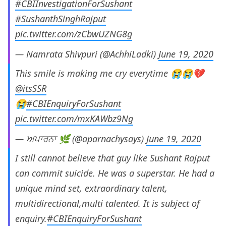
#CBIInvestigationForSushant
#SushanthSinghRajput
pic.twitter.com/zCbwUZNG8g
— Namrata Shivpuri (@AchhiLadki)
June 19, 2020
This smile is making me cry everytime 😭😭💔
@itsSSR
😭
#CBIEnquiryForSushant
pic.twitter.com/mxKAWbz9Ng
— ਅਪਾਰਨਾ 🌿 (@aparnachysays)
June 19, 2020
I still cannot believe that guy like Sushant Rajput
can commit suicide. He was a superstar. He had a
unique mind set, extraordinary talent,
multidirectional,multi talented. It is subject of
enquiry.
#CBIEnquiryForSushant