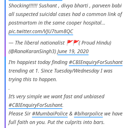
Shocking!!!!!! Sushant , divya bharti , parveen babi
all suspected suicidal cases had a common link of
postmartom in the same cooper hospital…
pic.twitter.com/VJU7tum8QC
— The liberal nationalist 🚩🚩( Proud Hindu)
(@RanaKaranSingh3)
June 19, 2020
I’m happiest today finding
#CBIEnquiryForSushant
trending at 1. Since Tuesday/Wednesday I was
trying this to happen.
.
It’s very simple we want fast and unbiased
#CBIEnquiryForSushant
.
Please Sir
#MumbaiPolice
&
#biharpolice
we have
full faith on you. Put the culprits into bars.