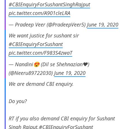
#CBIEnquiryForSushantSinghRajput
pic.twitter.com/A901cleLRA
— Pradeep Veer (@PradeepVeer5)
June 19, 2020
We want justice for sushant sir
#CBIEnquiryForSushant
pic.twitter.com/F983S4zwaT
— Nandini😍 (Dil se Shehnazian❤)
(@Neeru89722030)
June 19, 2020
We are demand CBI enquiry.
Do you?
RT if you also demand CBI enquiry for Sushant
Singh Rajput.
#CBIEnquiryForSushant