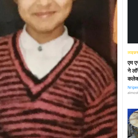
लाइफ़स
एम एस
ने लॉ
कलेक
Nripe
almost