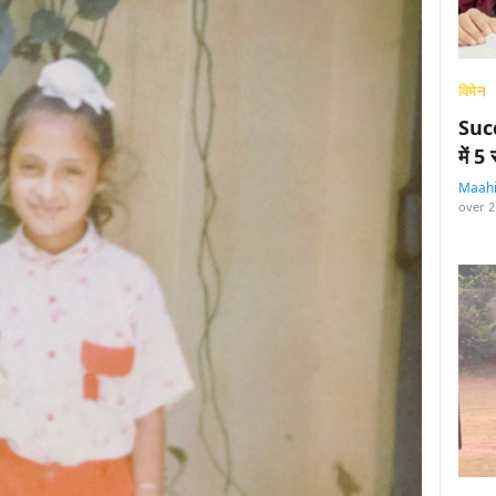
विमेन
Succ
में 
Maah
over 2