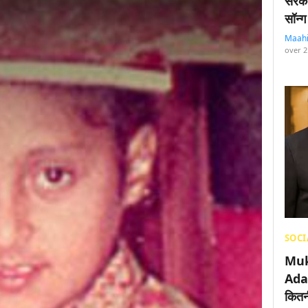
सरका
सॉन्ग
Maah
over 2
SOCI
Muk
Adan
कितनी