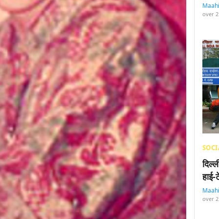
Maah
over 2
SOCI
दिल्
हाई-
Maah
over 2