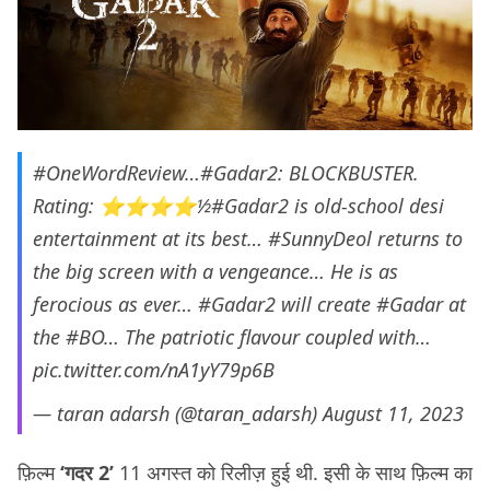
#OneWordReview
…
#Gadar2
: BLOCKBUSTER.
Rating: ⭐️⭐️⭐️⭐️½
#Gadar2
is old-school desi
entertainment at its best…
#SunnyDeol
returns to
the big screen with a vengeance… He is as
ferocious as ever…
#Gadar2
will create
#Gadar
at
the
#BO
… The patriotic flavour coupled with…
pic.twitter.com/nA1yY79p6B
— taran adarsh (@taran_adarsh)
August 11, 2023
फ़िल्म
‘गदर 2’
11 अगस्त को रिलीज़ हुई थी. इसी के साथ फ़िल्म का