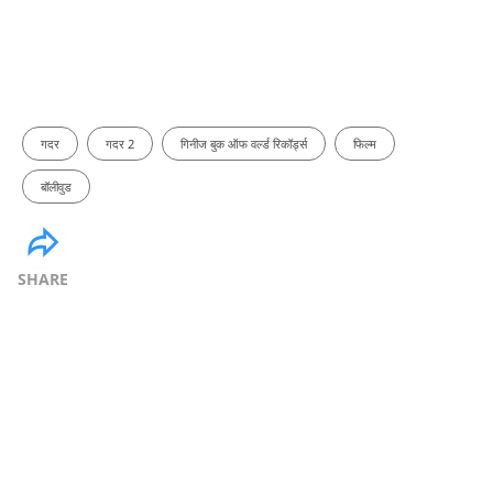
गदर
गदर 2
गिनीज बुक ऑफ वर्ल्‍ड रिकॉर्ड्स
फिल्म
बॉलीवुड
SHARE