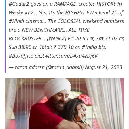
#Gadar2
goes on a RAMPAGE, creates HISTORY in
Weekend 2… Yes, it’s the HIGHEST *Weekend 2* of
#Hindi
cinema… The COLOSSAL weekend numbers
are a NEW BENCHMARK… ALL TIME
BLOCKBUSTER… [Week 2] Fri 20.50 cr, Sat 31.07 cr,
Sun 38.90 cr. Total: ₹ 375.10 cr.
#India
biz.
#Boxoffice
pic.twitter.com/D4xu4zDj6K
— taran adarsh (@taran_adarsh)
August 21, 2023