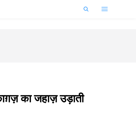
 काग़ज़ का जहाज़ उड़ाती