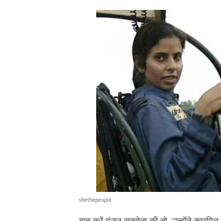
shethepeople
बात करें गुंजन सक्सेना की तो, उन्होंने कारगिल