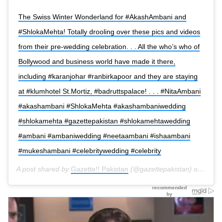
The Swiss Winter Wonderland for #AkashAmbani and
#ShlokaMehta! Totally drooling over these pics and videos
from their pre-wedding celebration. . . All the who’s who of
Bollywood and business world have made it there,
including #karanjohar #ranbirkapoor and they are staying
at #klumhotel St.Mortiz, #badruttspalace! . . . #NitaAmbani
#akashambani #ShlokaMehta #akashambaniwedding
#shlokamehta #gazettepakistan #shlokamehtawedding
#ambani #ambaniwedding #neetaambani #ishaambani
#mukeshambani #celebritywedding #celebrity
A post shared by
Gazette!! Pakistan
(@gazettepakistan) on
Feb 2