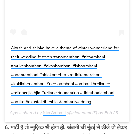
Akash and shloka have a theme of winter wonderland for
their wedding festives #anantambani #nitaambani
#mukeshambani #akashambani #ishaambani
#anantambani #shlokamehta #radhikamerchant
#kokilabenambani #neetaambani #ambani #reliance
#reliancejio #jio #reliancefoundation #dhirubhaiambani
#antilia #akustoletheshlo #ambaniwedding
A post shared by
Nita Ambani
(@nitaambani5) on
Feb 25, 2019 at 7:23am PST
6. पार्टी है तो म्युज़िक भी होगा ही. अंबानी जी मुंबई से डीजे तो लेकर