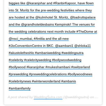
biggies like @karanjohar and #RanbirKapoor, have flown
into St. Moritz for the pre-wedding festivities where they
are hosted at the @kulmhotel St. Moritz, @badruttspalace
and the @grandhoteldesbains Kempinski! The venues for
the wedding celebrations next month include #TheDome at
@nsci_mumbai, #Antilia and the all-new
#JioConventionCentre in BKC. @aambani1 @shloka11
#akustoletheshlo #ambaniwedding #weddingsutra
#celebrity #celebritywedding #bollywoodwedding
#bollywood #karanjohar #mukeshambani #switzerland
#prewedding #preweddingcelebrations #bollywoodnews
#celebritynews #winterwonderland #ambanis
#ambanifamily
A post shared by
WeddingSutra.com
(@weddingsutra) on
Feb 25