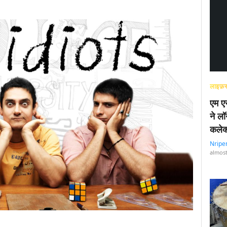
लाइफ़स
एम एस
ने लॉ
कलेक
Nripe
almost