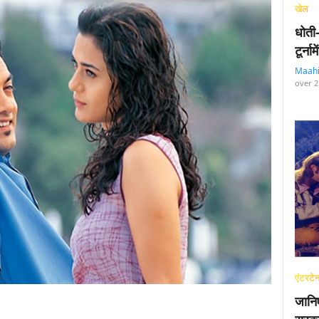
खेल
धोती
टूर्न
Maah
over 2
एंटरटेन
जानि