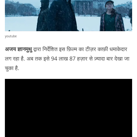
youtube
अजय ज्ञानमुथु
द्वारा निर्देशित इस फ़िल्म का टीज़र काफ़ी धमाकेदार
लग रहा है. अब तक इसे 94 लाख 87 हज़ार से ज़्यादा बार देखा जा
चुका है.