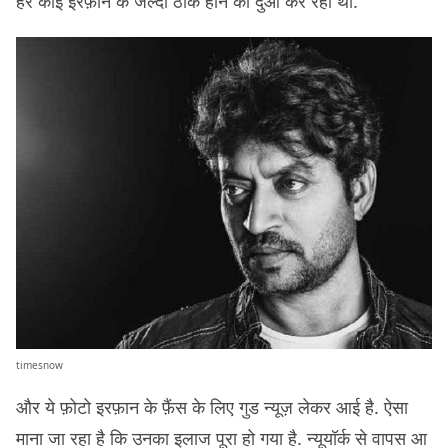
हर कोई इरफ़ान के जल्दी ठीक होने की दुआ कर रहा था.
timesnow
और ये फ़ोटो इरफ़ान के फ़ैंस के लिए गुड न्यूज़ लेकर आई है. ऐसा
माना जा रहा है कि उनका इलाज पूरा हो गया है. न्यूयॉर्क से वापस आ