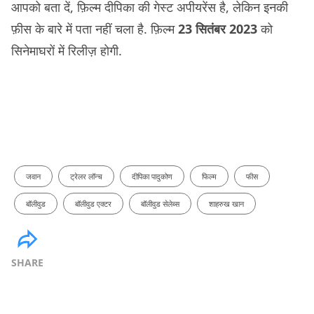
आपको बता दें, फ़िल्म दीपिका की गेस्ट अपीयरेंस है, लेकिन इनकी
फ़ीस के बारे में पता नहीं चला है. फ़िल्म
23 सितंबर 2023
को
सिनेमाघरों में रिलीज़ होगी.
जवान
ट्रेलर लॉन्च
दीपिका पादुकोण
फिल्म
फीस
बॉलीवुड
बॉलीवुड एक्टर
बॉलीवुड सेलेब्स
शाहरुख खान
SHARE