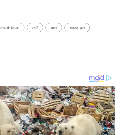
ahrukh Khan
एटली
जवान
शाहरुख़ ख़ान