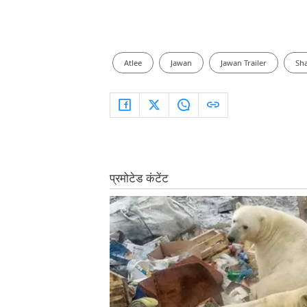
Atlee
Jawan
Jawan Trailer
Sh