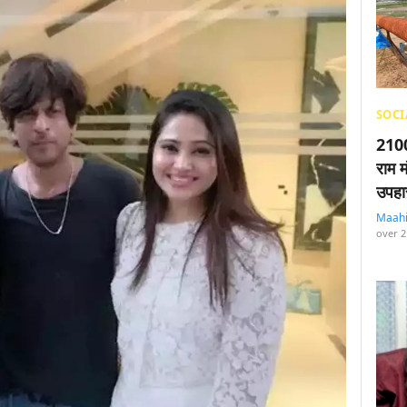
SOCI
2100
राम म
उपहा
Maah
over 2