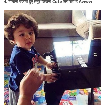
4. पियानो बजाते हुए तैमूर कितना Cute लग रहा है Awww