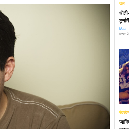
खेल
धोती
टूर्न
Maah
over 2
एंटरटेन
जानि