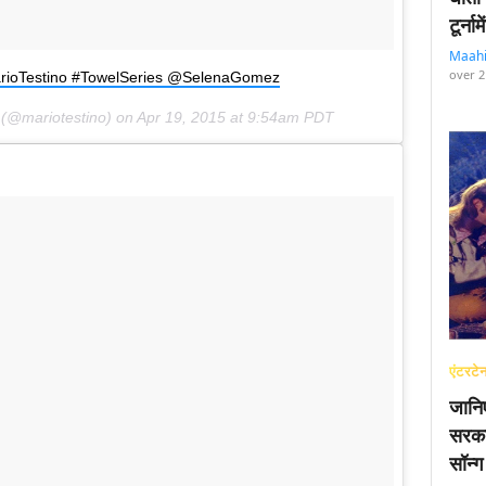
टूर्न
Maah
over 2
oTestino #TowelSeries @SelenaGomez
(@mariotestino) on
Apr 19, 2015 at 9:54am PDT
एंटरटेन
जानि
सरका
सॉन्ग