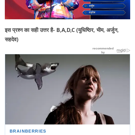
इस प्रश्न का सही उत्तर है- B,A,D,C
(युधिष्ठिर, भीम, अर्जुन,
सहदेव)