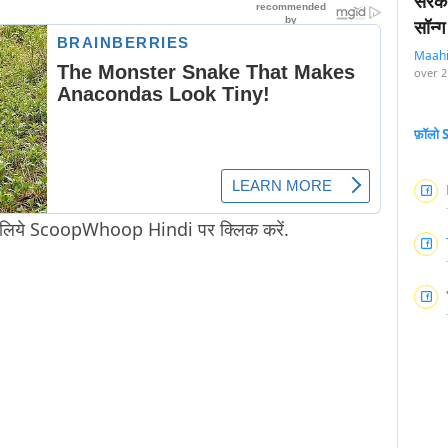
सरका
सॉन्ग
Maah
over 2
फ़ॉलो
 लिये ScoopWhoop Hindi पर क्लिक करें.