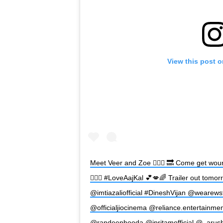
View this post 
Meet Veer and Zoe 👩‍❤️‍👨 🔜 Come get wo
🧚🏻‍♀️ #LoveAajKal 💕💋🌈 Trailer out tom
@imtiazaliofficial #DineshVijan @wearews
@officialjiocinema @reliance.entertainme
@randeephooda @ipritamofficial @_arus