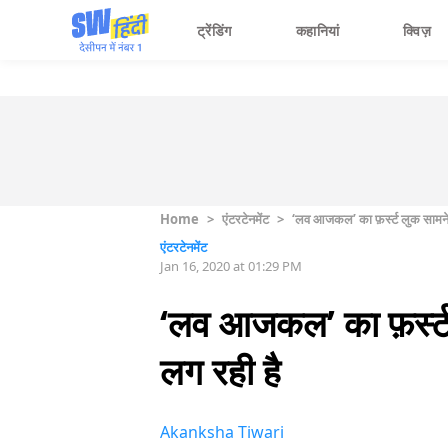
ट्रेंडिंग
कहानियां
क्विज़
Home
>
एंटरटेनमेंट
>
‘लव आजकल’ का फ़र्स्ट लुक सामने 
एंटरटेनमेंट
Jan 16, 2020 at 01:29 PM
‘लव आजकल’ का फ़र्स्ट
लग रही है
Akanksha Tiwari