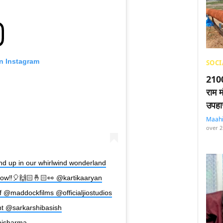
on Instagram
SOCI
2100
राम म
उपहा
Maah
over 2
und up in our whirlwind wonderland
orrow‼️🎈🙌🏻🤞🏻👀 @kartikaaryan
f @maddockfilms @officialjiostudios
nt @sarkarshibasish
hisharma