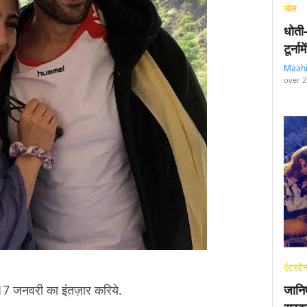
खेल
धोती
टूर्न
Maah
over 2
एंटरटेन
 17 जनवरी का इंतज़ार करिये.
जानि