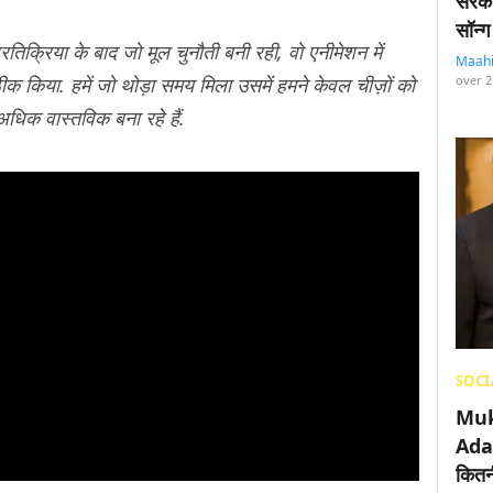
सरका
सॉन्ग
रतिक्रिया के बाद जो मूल चुनौती बनी रही, वो एनीमेशन में
Maah
ीक किया. हमें जो थोड़ा समय मिला उसमें हमने केवल चीज़ों को
over 2
अधिक वास्तविक बना रहे हैं.
SOCI
Muk
Adan
कितनी