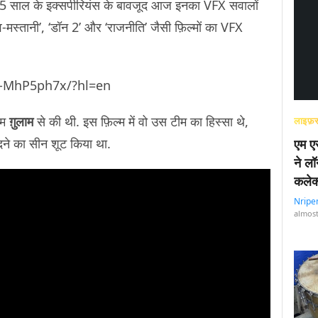
. 25 साल के इक्सपीरियंस के बावजूद आज इनका VFX सवालों
राव-मस्तानी’, ‘डॉन 2’ और ‘राजनीति’ जैसी फ़िल्मों का VFX
7-MhP5ph7x/?hl=en
्म
ग़ुलाम
से की थी. इस फ़िल्म में वो उस टीम का हिस्सा थे,
लाइफ़स
दने का सीन शूट किया था.
एम एस
ने लॉ
कलेक
Nripe
almost