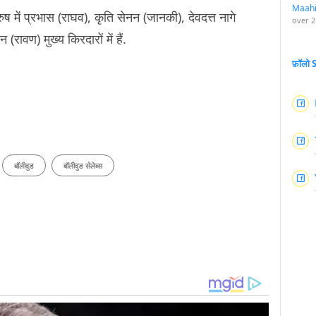
Maah
ुष में प्रभास (राघव), कृति सेनन (जानकी), देवदत्त नागे
over 2
रावण) मुख्य किरदारों में हैं.
फ़ॉलो
बॉलीवुड
बॉलीवुड सेलेब्स