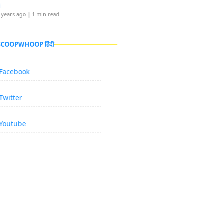
i
 years ago
| 1 min read
 SCOOPWHOOP हिंदी
Facebook
Twitter
Youtube