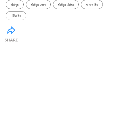
बॉलीवुड
बॉलीवुड एक्टर
बॉलीवुड सेलेब्स
भगवान शिव
मोहित रैना
SHARE