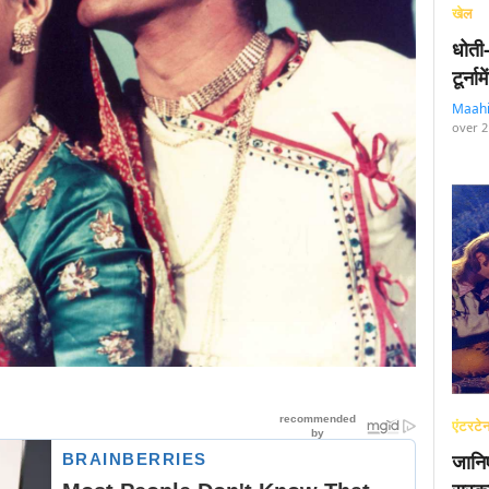
खेल
धोती
टूर्न
Maah
over 2
एंटरटेन
जानि