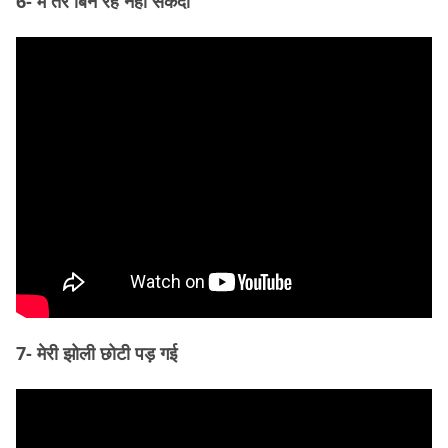
6- मैं तेरे बिन रह नहीं सकदा
7- मेरी झोली छोटी पड़ गई