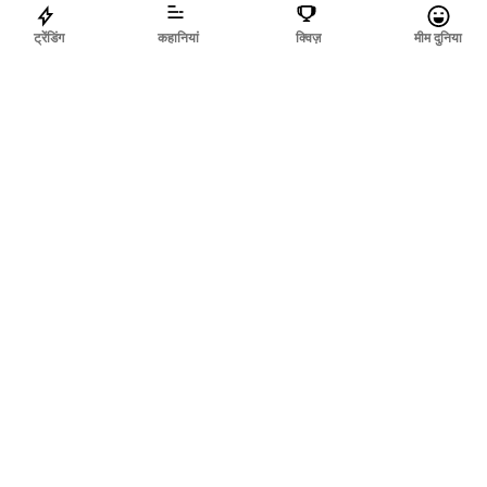
ट्रेंडिंग
कहानियां
क्विज़
मीम दुनिया