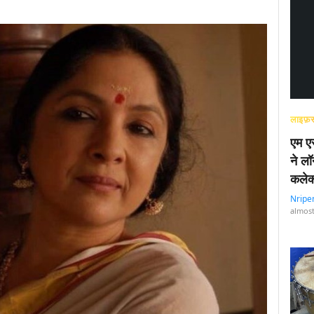
लाइफ़स
एम एस
ने लॉ
कलेक
Nripe
almost