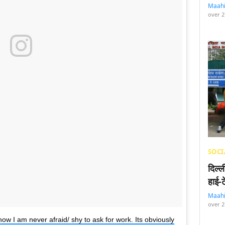
Maah
over 2
SOCI
दिल्
हाई-
Maah
over 2
how I am never afraid/ shy to ask for work. Its obviously