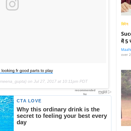
विमेन
Succ
में 
Maah
over 2
looking fr good parts to play
@neena_gupta) on
Jul 27, 2017 at 10:11pm PDT