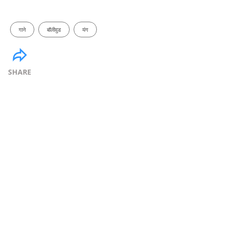
गाने
बॉलीवुड
यंग
SHARE