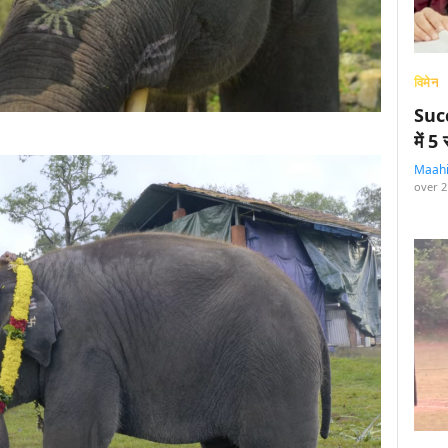
विमेन
Succ
में 
Maah
over 2