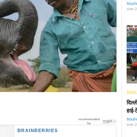
Maah
over 2
SOCI
दिल्
हाई-
Maah
over 2