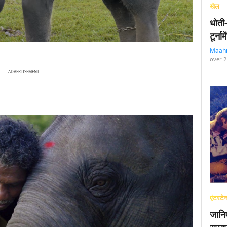
खेल
धोती
टूर्न
Maah
over 2
ADVERTISEMENT
एंटरटेन
जानि