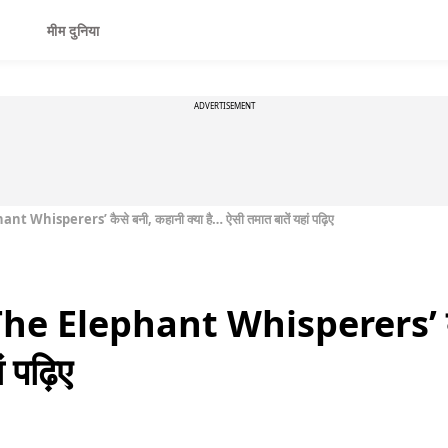
मीम दुनिया
ADVERTISEMENT
t Whisperers’ कैसे बनी, कहानी क्या है… ऐसी तमात बातें यहां पढ़िए
The Elephant Whisperers’ कैस
 पढ़िए