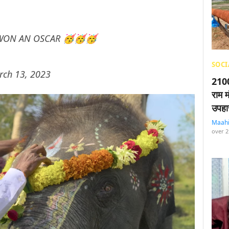
 WON AN OSCAR 🥳🥳🥳
SOCI
rch 13, 2023
2100
राम म
उपहा
Maah
over 2