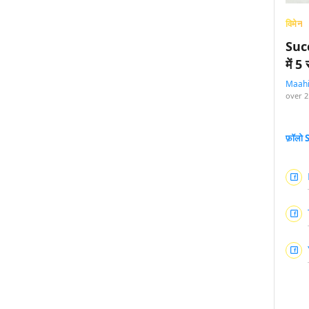
विमेन
Succ
में 
Maah
over 2
.
फ़ॉलो