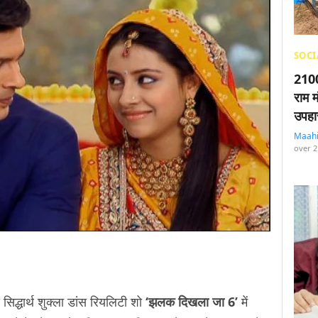
SOCI
2100
राम म
उपहा
Maah
over 2
 सिद्धार्थ शुक्ला डांस रियलिटी शो
‘झलक दिखला जा 6’
में