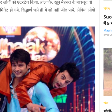
र लोगों को एंटरटेन किया. हांलाकि, ख़ूब मेहनत के बावजूद वो
विमेन
मिनेट हो गये. सिद्धार्थ भले ही ये शो नहीं जीत पाये, लेकिन लोगों
Succ
में 
Maah
over 2
खेल
धोती