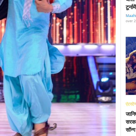
टूर्न
Maah
over 2
एंटरटेन
जानि
सरका
सॉन्ग