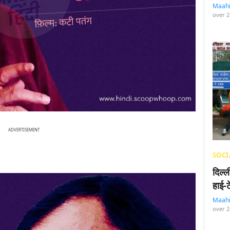
Maah
over 2
ADVERTISEMENT
SOCI
दिल्
हाई-
Maah
over 2