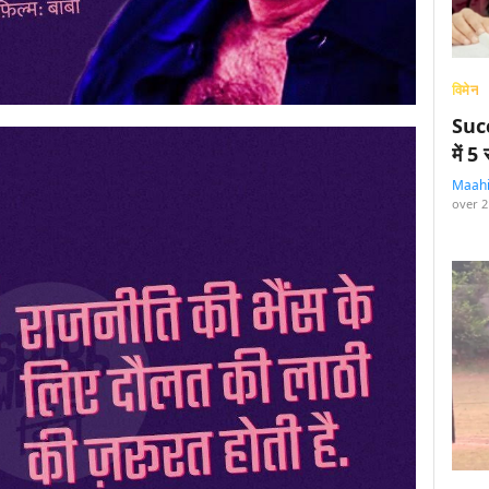
विमेन
Succ
में 
Maah
over 2