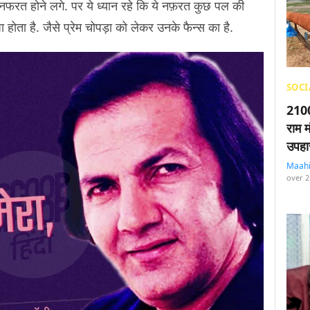
 नफरत होने लगे. पर ये ध्यान रहे कि ये नफ़रत कुछ पल की
 होता है. जैसे प्रेम चोपड़ा को लेकर उनके फैन्स का है.
SOCI
2100
राम म
उपहा
Maah
over 2