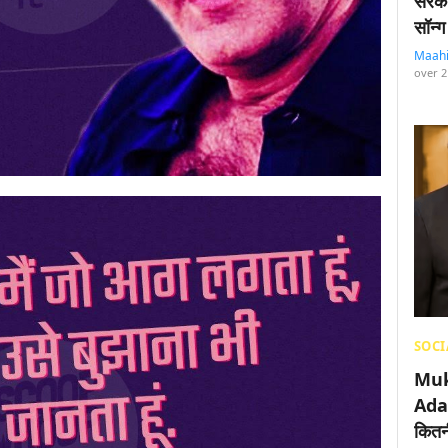
सरका
सॉन्ग
Maah
over 2
SOCI
Muk
Adan
कितनी