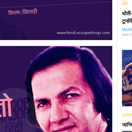
खेल
धोती
टूर्न
Maah
over 2
एंटरटेन
जानि