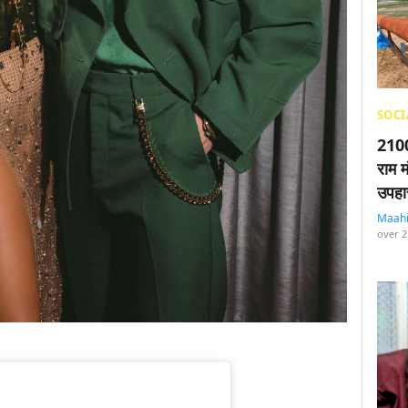
SOCI
2100
राम म
उपहा
Maah
over 2