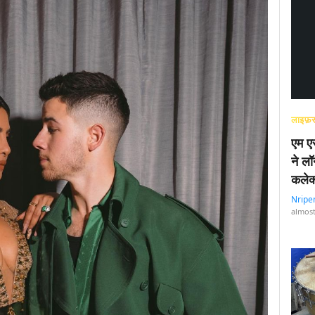
लाइफ़स
एम एस
ने लॉ
कलेक
Nripe
almost