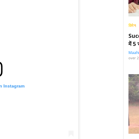
विमेन
Succ
में 
Maah
over 2
on Instagram