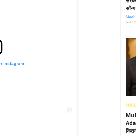
सरका
सॉन्ग
Maah
over 2
on Instagram
SOCI
Muk
Adan
कितनी