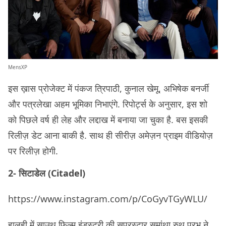
MensXP
इस ख़ास प्रोजेक्ट में पंकज त्रिपाठी, कुनाल खेमू, अभिषेक बनर्जी
और पत्रलेखा अहम भूमिका निभाएंगे. रिपोर्ट्स के अनुसार, इस शो
को पिछले वर्ष ही लेह और लद्दाख में बनाया जा चुका है. बस इसकी
रिलीज़ डेट आना बाकी है. साथ ही सीरीज़ अमेज़न प्राइम वीडियोज़
पर रिलीज़ होगी.
2- सिटाडेल (Citadel)
https://www.instagram.com/p/CoGyvTGyWLU/
हालही में साउथ फ़िल्म इंडस्ट्री की सुपरस्टार समांथा रुथ प्रभु ने