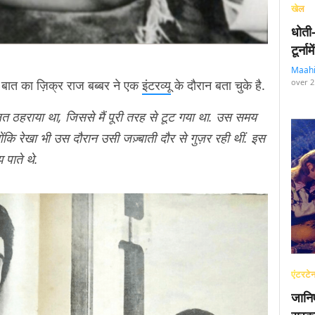
खेल
धोती
टूर्न
Maah
स बात का ज़िक्र राज बब्बर ने एक
इंटरव्यू
के दौरान बता चुके है.
over 2
ग़लत ठहराया था, जिससे मैं पूरी तरह से टूट गया था. उस समय
ंकि रेखा भी उस दौरान उसी जज़्बाती दौर से गुज़र रही थीं. इस
 पाते थे.
एंटरटेन
जानि