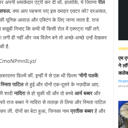
र्दे पर अपनी धमाकेदार एंट्री कर दी थी. हालांकि, ये जितना
रील
 असफल.
क्या आप पहचना पाए इस दमदार एक्टर को? दरअसल,
 इनकी यूनिक आवाज़ और एक्टिंग के लिए जाना जाता है. राज
 बख़ूबी निभाए कि कभी भी किसी रोल में एक्स्ट्रा नहीं लगे.
ंग लगी ही नहीं और जब विलेन बने तो अच्छे-अच्छे उन्हें देखकर
की है.
लाइफ़स
एम एस
l/CmoNPmnILyz/
ने लॉ
कलेक
रदस्त फ़िल्में कीं. इन्हीं में से एक थी फ़िल्म
‘भीगी पलकें
.
Nripe
त
स्मिता पाटिल
से हुई और दोनों एक-दूसरे के नज़दीक आए.
almost
की शादी
नादिरा
से हो चुकी थी और दो बच्चे
आर्य बब्बर
और
लते राज बब्बर ने नादिरा से तलाक़ ले लिया और स्मिता पाटिल
 कर ली. दोनों का बेटा हुआ, जिनका नाम
प्रतीक बब्बर
है और