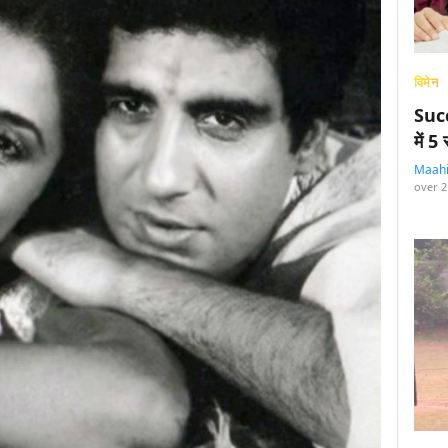
विमेन
Succ
में 
Maah
over 2