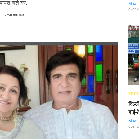
वापस चले गए.
Maah
over 2
ADVERTISEMENT
SOCI
दिल्
हाई-
Maah
over 2