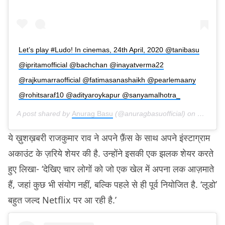
Let’s play #Ludo! In cinemas, 24th April, 2020 @tanibasu
@ipritamofficial @bachchan @inayatverma22
@rajkumarraofficial @fatimasanashaikh @pearlemaany
@rohitsaraf10 @adityaroykapur @sanyamalhotra_
A post shared by
Anurag Basu
(@anuragbasuofficial) on
Dec 26,
ये ख़ुशख़बरी राजकुमार राव ने अपने फ़ैंस के साथ अपने इंस्टाग्राम
अकाउंट के ज़रिये शेयर की है. उन्होंने इसकी एक झलक शेयर करते
हुए लिखा- ‘देखिए चार लोगों को जो एक खेल में अपना लक आज़माते
हैं, जहां कुछ भी संयोग नहीं, बल्कि पहले से ही पूर्व नियोजित है. ‘लूडो’
बहुत जल्द Netflix पर आ रही है.’