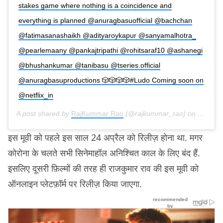
stakes game where nothing is a coincidence and
everything is planned @anuragbasuofficial @bachchan
@fatimasanashaikh @adityaroykapur @sanyamalhotra_
@pearlemaany @pankajtripathi @rohitsaraf10 @ashanegi
@bhushankumar @tanibasu @tseries.official
@anuragbasuproductions 🎲🎲🎲🎲#Ludo Coming soon on
@netflix_in
A post shared by
RajKummar Rao
(@rajkummar_rao) on
Jul 15,
इस मूवी को पहले इस साल 24 अप्रैल को रिलीज़ होना था. मगर
कोरोना के चलते सभी सिनेमाहॉल अनिश्चित काल के लिए बंद हैं.
इसलिए दूसरी फ़िल्मों की तरह ही राजकुमार राव की इस मूवी को
ऑनलाइन प्लेटफ़ॉर्म पर रिलीज़ किया जाएगा.