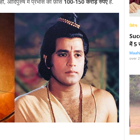
ीं, आदिपुरुष में प्रभास की फ़ीस
100-150 करोड़ रुपए
है.
विमेन
Succ
में 
Maah
over 2