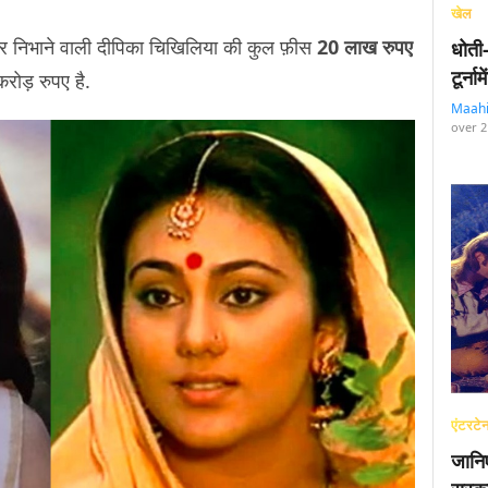
खेल
रदार निभाने वाली दीपिका चिखिलिया की कुल फ़ीस
20 लाख रुपए
धोती
टूर्न
रोड़ रुपए है.
Maah
over 2
एंटरटेन
जानि