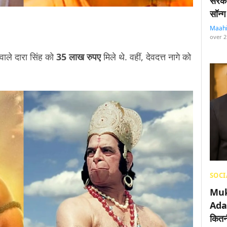
सरका
सॉन्ग
Maah
over 2
 वाले दारा सिंह को
35 लाख रुपए
मिले थे. वहीं, देवदत्त नागे को
SOCI
Muk
Adan
कितनी