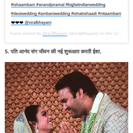
#ishaambani #anandpiramal #bigfatindianwedding
#desiwedding #ambaniwedding #ishakishaadi #nitaambani
❤️❤️❤️ @viralbhayani
A post shared by
Viral Bhayani
(@viralbhayani) on
Dec 12, 2018 at 10:18am PST
5. पति आनंद संग जीवन की नई शुरूआत करती ईशा.