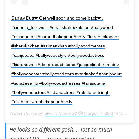
Sanjay Dutt❤ Get well soon and come back❤ .
#cinema_follower . #srk #shahrukhkhan #bollywood
#dishapatani #shraddhakapoor #bolly #kareenakapoor
#sharukhkhan #salmankhan #bollywoodmemes
#sanjubaba #bollywoodstyle #bollywoodactress
#kiaraadvani #deepikapadukone #jacquelinefernandez
#bollywoodstar #bollywoodstars #katrinakaif #sanjaydutt
#surat #sanju #bollywoodactresses #tarasutaria
#bollywoodactors #indianactress #rakulpreetsingh
#aliabhatt #ranbirkapoor #bolly
A post shared by
SRK is Cinema🤘😘 (Target=》20k)
(@cinema_follower) on
He looks so different gosh…. lost so much
weight?? Uff… so sad.
#SanjayDutt